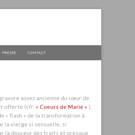
PRESSE
CONTACT
e gravure assez ancienne du cœur de
 offerte (cfr.
« Coeurs de Marie »
).
e « flash » de la transformation à
 la vierge si sensuelle, si
ar la douceur des traits et presque