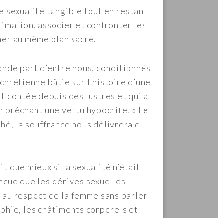
ne sexualité tangible tout en restant
limation, associer et confronter les
ner au même plan sacré.
nde part d’entre nous, conditionnés
chrétienne bâtie sur l’histoire d’une
st contée depuis des lustres et qui a
en prêchant une vertu hypocrite. « Le
éché, la souffrance nous délivrera du
t que mieux si la sexualité n’était
incue que les dérives sexuelles
e au respect de la femme sans parler
aphie, les châtiments corporels et