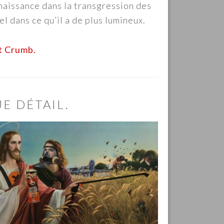
naissance dans la transgression des
el dans ce qu’il a de plus lumineux.
rt Crumb.
E DÉTAIL.