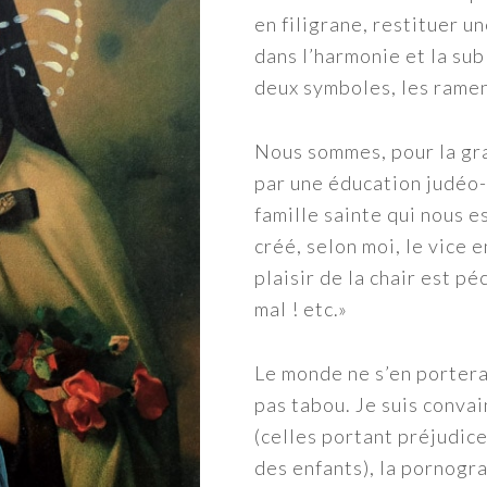
en filigrane, restituer u
dans l’harmonie et la sub
deux symboles, les rame
Nous sommes, pour la gra
par une éducation judéo-
famille sainte qui nous e
créé, selon moi, le vice 
plaisir de la chair est p
mal ! etc.»
Le monde ne s’en porterai
pas tabou. Je suis conva
(celles portant préjudic
des enfants), la pornogr