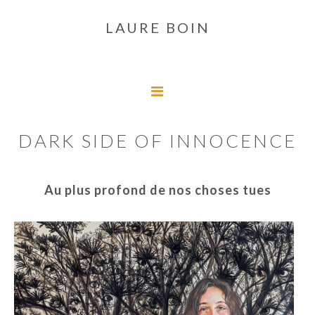
Passer
Passer
LAURE BOIN
à
au
la
contenu
navigation
principal
principale
DARK SIDE OF INNOCENCE
Au plus profond de nos choses tues